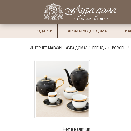
×
Вход
Избранное
Салоны
Доставка
Оплата
ПОДАРКИ
АРОМАТЫ ДЛЯ ДОМА
БА
Подарки
Ароматы
ИНТЕРНЕТ-МАГАЗИН "АУРА ДОМА"
БРЕНДЫ
PORCEL
для дома
Бар и
хрусталь
Посуда
Сервировка
Столовые
приборы
Текстиль
Нет в наличии