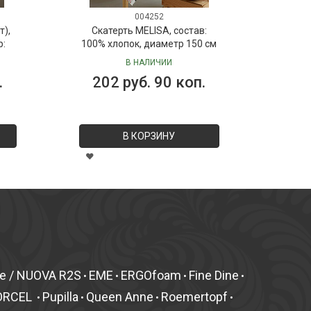
004252
т),
Скатерть MELISA, состав:
р:
100% хлопок, диаметр 150 см
В НАЛИЧИИ
.
202 руб. 90 коп.
В КОРЗИНУ
fe / NUOVA R2S
EME
ERGOfoam
Fine Dine
•
•
•
•
ORCEL
Pupilla
Queen Anne
Roemertopf
•
•
•
•