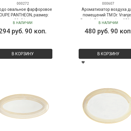
000272
000607
юдо овальное фарфоровое
Ароматизатор воздуха д
OUPE PANTHEON, размер:
помещений ТМ Dr. Vranje
30х21 см
Peonia Black Jasmine, 250
В НАЛИЧИИ
В НАЛИЧИИ
("Пион-Черный жасмин"), 
294 руб. 90 коп.
480 руб. 90 коп
Vranjes
В КОРЗИНУ
В КОРЗИНУ