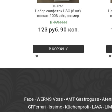
004255
Набор салфеток LISO (6 шт),
На
состав: 100% лён, размер:
с
45х45 см
В НАЛИЧИИ
123 руб. 90 коп.
В КОРЗИНУ
Face
WERNS Voss
AMT Gastroguss
Aten
•
•
•
GFFerrari
Issimo
Küchenprofi
LAVA
LI
•
•
•
•