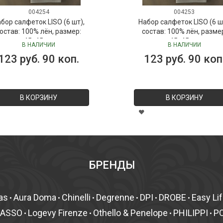
004254
004253
бор салфеток LISO (6 шт),
Набор салфеток LISO (6 ш
остав: 100% лён, размер:
состав: 100% лён, разме
45х45 см
45х45 см
В НАЛИЧИИ
В НАЛИЧИИ
123 руб. 90 коп.
123 руб. 90 коп
В КОРЗИНУ
В КОРЗИНУ
БРЕНДЫ
as
Aura Doma
Chinelli
Degrenne
DPI
DROBE
Easy Li
•
•
•
•
•
•
MASSO
Logevy Firenze
Othello & Penelope
PHILIPPI
P
•
•
•
•