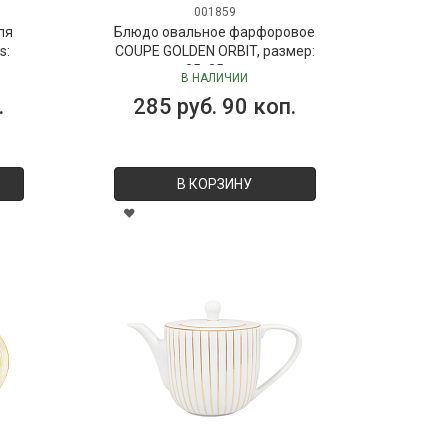
001859
ля
Блюдо овальное фарфоровое
s:
COUPE GOLDEN ORBIT, размер:
 мл
35х25 см
В НАЛИЧИИ
Dr.
.
285 руб. 90 коп.
В КОРЗИНУ