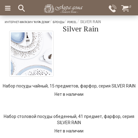
×
0
Вход
Избранное
SILVER RAIN
ИНТЕРНЕТ-МАГАЗИН "АУРА ДОМА"
БРЕНДЫ
PORCEL
Silver Rain
Салоны
Доставка
Оплата
Подарки
Ароматы
для
дома
Бар
и
Набор посуды чайный, 15 предметов, фарфор, серия SILVER RAIN
хрусталь
Нет в наличии
Посуда
Сервировка
Набор столовой посуды обеденный, 41 предмет, фарфор, серия
SILVER RAIN
Столовые
Нет в наличии
приборы