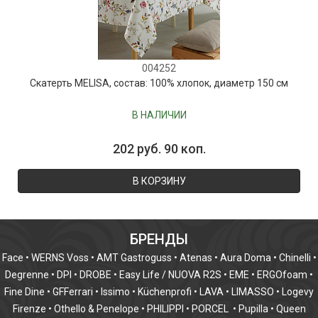
004252
Скатерть MELISA, состав: 100% хлопок, диаметр 150 см
В НАЛИЧИИ
202 руб. 90 коп.
В КОРЗИНУ
БРЕНДЫ
Face
•
WERNS Voss
•
AMT Gastroguss
•
Atenas
•
Aura Doma
•
Chinelli
•
Degrenne
•
DPI
•
DROBE
•
Easy Life / NUOVA R2S
•
EME
•
ERGOfoam
•
Fine Dine
•
GFFerrari
•
Issimo
•
Küchenprofi
•
LAVA
•
LIMASSO
•
Logevy
Firenze
•
Othello & Penelope
•
PHILIPPI
•
PORCEL
•
Pupilla
•
Queen