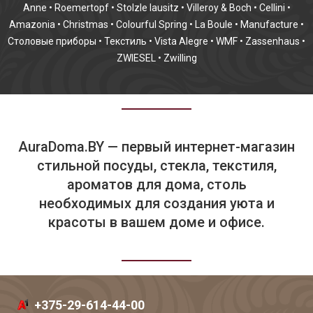
Anne
•
Roemertopf
•
Stolzle lausitz
•
Villeroy & Boch
•
Cellini
•
Amazonia
•
Christmas
•
Colourful Spring
•
La Boule
•
Manufacture
•
Столовые приборы
•
Текстиль
•
Vista Alegre
•
WMF
•
Zassenhaus
•
ZWIESEL
•
Zwilling
AuraDoma.BY — первый интернет-магазин
стильной посуды, стекла, текстиля,
ароматов для дома, столь
необходимых для создания уюта и
красоты в вашем доме и офисе.
+375-29-614-44-00