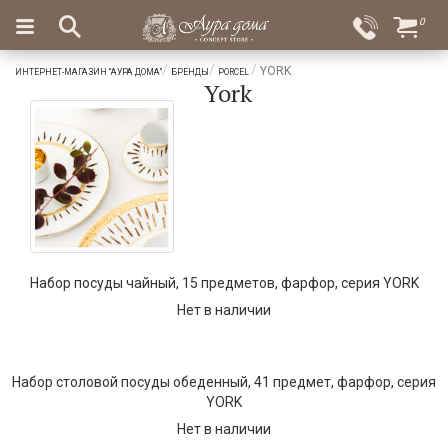
×
0
Вход
Избранное
YORK
ИНТЕРНЕТ-МАГАЗИН "АУРА ДОМА"
БРЕНДЫ
PORCEL
York
Салоны
Доставка
Оплата
Подарки
Ароматы
для
дома
Бар
и
Набор посуды чайный, 15 предметов, фарфор, серия YORK
хрусталь
Нет в наличии
Посуда
Сервировка
Набор столовой посуды обеденный, 41 предмет, фарфор, серия
YORK
Столовые
приборы
Нет в наличии