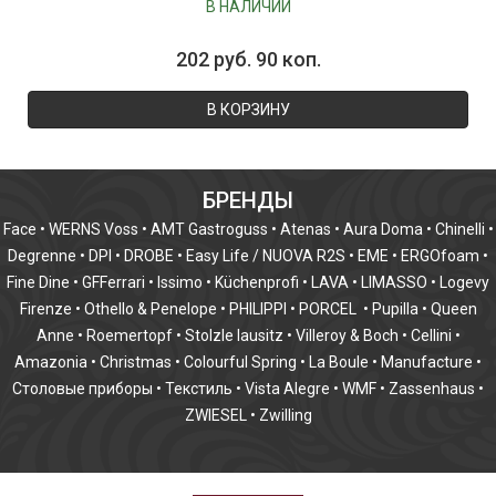
В НАЛИЧИИ
202 руб. 90 коп.
В КОРЗИНУ
БРЕНДЫ
Face
•
WERNS Voss
•
AMT Gastroguss
•
Atenas
•
Aura Doma
•
Chinelli
•
Degrenne
•
DPI
•
DROBE
•
Easy Life / NUOVA R2S
•
EME
•
ERGOfoam
•
Fine Dine
•
GFFerrari
•
Issimo
•
Küchenprofi
•
LAVA
•
LIMASSO
•
Logevy
Firenze
•
Othello & Penelope
•
PHILIPPI
•
PORCEL
•
Pupilla
•
Queen
Anne
•
Roemertopf
•
Stolzle lausitz
•
Villeroy & Boch
•
Cellini
•
Amazonia
•
Christmas
•
Colourful Spring
•
La Boule
•
Manufacture
•
Столовые приборы
•
Текстиль
•
Vista Alegre
•
WMF
•
Zassenhaus
•
ZWIESEL
•
Zwilling