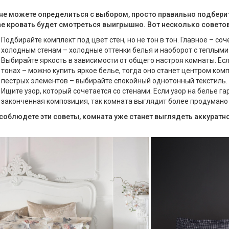
не можете определиться с выбором, просто правильно подберит
е кровать будет смотреться выигрышно. Вот несколько советов
Подбирайте комплект под цвет стен, но не тон в тон. Главное – со
холодным стенам – холодные оттенки белья и наоборот с теплыми
Выбирайте яркость в зависимости от общего настроя комнаты. Есл
тонах – можно купить яркое белье, тогда оно станет центром ком
пестрых элементов – выбирайте спокойный однотонный текстиль.
Ищите узор, который сочетается со стенами. Если узор на белье г
законченная композиция, так комната выглядит более продумано 
соблюдете эти советы, комната уже станет выглядеть аккуратно