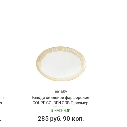
001859
ля
Блюдо овальное фарфоровое
s:
COUPE GOLDEN ORBIT, размер:
 мл
35х25 см
В НАЛИЧИИ
Dr.
.
285 руб. 90 коп.