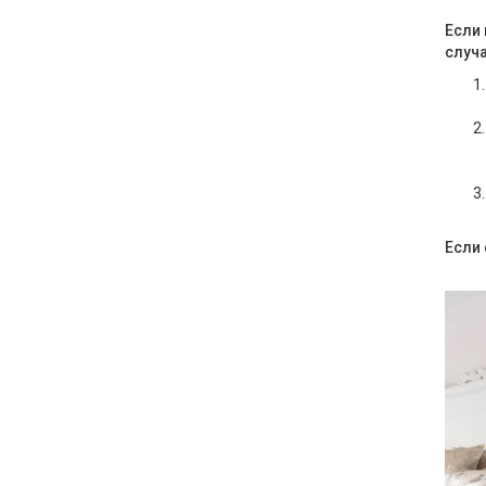
Фарфор
Если 
случа
Декор
Бренды
Если 