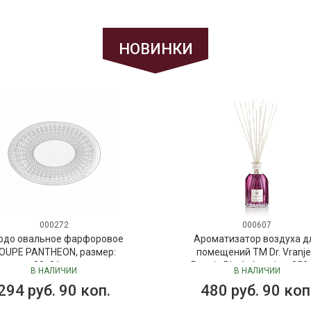
НОВИНКИ
000272
000607
юдо овальное фарфоровое
Ароматизатор воздуха д
OUPE PANTHEON, размер:
помещений ТМ Dr. Vranje
30х21 см
Peonia Black Jasmine, 250
В НАЛИЧИИ
В НАЛИЧИИ
("Пион-Черный жасмин"), 
294 руб. 90 коп.
480 руб. 90 коп
Vranjes