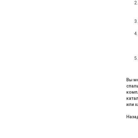
Вы мо
спаль
компл
катал
или х
Назад