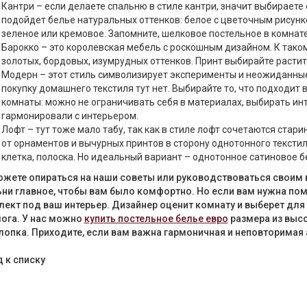
Кантри – если делаете спальню в стиле кантри, значит выбираете 
подойдет белье натуральных оттенков: белое с цветочным рисунк
зеленое или кремовое. Запомните, шелковое постельное в комнате
Барокко – это королевская мебель с роскошным дизайном. К тако
золотых, бордовых, изумрудных оттенков. Принт выбирайте расти
Модерн – этот стиль символизирует эксперименты и неожиданные
покупку домашнего текстиля тут нет. Выбирайте то, что подходит
комнаты: можно не ограничивать себя в материалах, выбирать инт
гармонировали с интерьером.
Лофт – тут тоже мало табу, так как в стиле лофт сочетаются стар
от орнаментов и вычурных принтов в сторону однотонного тексти
клетка, полоска. Но идеальный вариант – однотонное сатиновое б
жете опираться на наши советы или руководствоваться своим 
ни главное, чтобы вам было комфортно. Но если вам нужна по
ект под ваш интерьер. Дизайнер оценит комнату и выберет для
ога. У нас можно
купить постельное белье евро
размера из высо
лопка. Приходите, если вам важна гармоничная и неповторимая 
 к списку