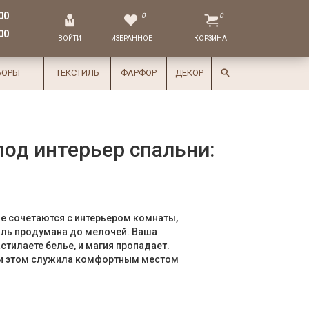
00
0
0
00
ВОЙТИ
ИЗБРАННОЕ
КОРЗИНА
БОРЫ
ТЕКСТИЛЬ
ФАРФОР
ДЕКОР
под интерьер спальни:
е сочетаются с интерьером комнаты,
аль продумана до мелочей. Ваша
стилаете белье, и магия пропадает.
при этом служила комфортным местом