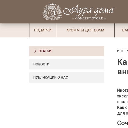
×
Вход
Избранное
Салоны
Доставка
Оплата
ПОДАРКИ
АРОМАТЫ ДЛЯ ДОМА
БА
Подарки
Ароматы
СТАТЬИ
ИНТЕР
для дома
Ка
Бар и
НОВОСТИ
вн
хрусталь
ПУБЛИКАЦИИ О НАС
Посуда
Иногд
Сервировка
экск
спаль
Столовые
Как с
приборы
для о
Текстиль
Соч