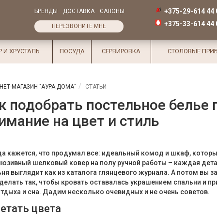
+375-29-614 44 
БРЕНДЫ
ДОСТАВКА
САЛОНЫ
+375-33-614 44 
ПЕРЕЗВОНИТЕ МНЕ
Р И ХРУСТАЛЬ
ПОСУДА
СЕРВИРОВКА
СТОЛОВЫЕ ПРИ
НЕТ-МАГАЗИН "АУРА ДОМА"
СТАТЬИ
к подобрать постельное белье 
имание на цвет и стиль
а кажется, что продумал все: идеальный комод и шкаф, которы
люзивный шелковый ковер на полу ручной работы – каждая дет
ня выглядит как из каталога глянцевого журнала. А потом вы за
делать так, чтобы кровать оставалась украшением спальни и 
тдыха и сна. Дадим несколько очевидных и не очень советов.
етать цвета