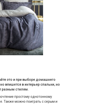
айте это и при выборе домашнего
чно впишется в интерьер спальни, но
т разным стилям.
почтение простому однотонному
е. Также можно поиграть с серым и