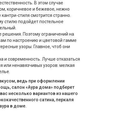
естественность. В этом случае
ом, коричневое и бежевое, нежно
 кантри-стиля смотрится странно.
му стилю подойдет постельное
тельный.
 решения. Поэтому ограничений на
 вам по настроению и цветовой гамме
ересные узоры. Главное, чтоб они
ина и современность. Лучше отказаться
ля или ненавязчивых узоров: мелкая
елье.
вкусом, ведь при оформлении
мощь, салон «Аура дома» подберет
 вас несколько вариантов из нашего
кокачественного сатина, перкаля
аура в доме.