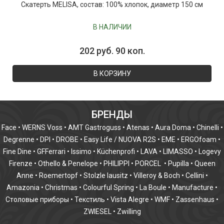
Скатерть MELISA, состав: 100% хлопок, диаметр 150 см
В НАЛИЧИИ
202 руб. 90 коп.
В КОРЗИНУ
БРЕНДЫ
Face
•
WERNS Voss
•
AMT Gastroguss
•
Atenas
•
Aura Doma
•
Chinelli
•
Degrenne
•
DPI
•
DROBE
•
Easy Life / NUOVA R2S
•
EME
•
ERGOfoam
•
Fine Dine
•
GFFerrari
•
Issimo
•
Küchenprofi
•
LAVA
•
LIMASSO
•
Logevy
Firenze
•
Othello & Penelope
•
PHILIPPI
•
PORCEL
•
Pupilla
•
Queen
Anne
•
Roemertopf
•
Stolzle lausitz
•
Villeroy & Boch
•
Cellini
•
Amazonia
•
Christmas
•
Colourful Spring
•
La Boule
•
Manufacture
•
Столовые приборы
•
Текстиль
•
Vista Alegre
•
WMF
•
Zassenhaus
•
ZWIESEL
•
Zwilling