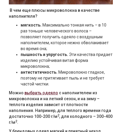
В чем еще плюсы микроволокна в качестве
наполнителя?
мягкость.
Максимально тонкая нить – в 10
раз тоньше человеческого волоса –
позволяет получить одеяло с воздушным
наполнителем, которое нежно обволакивает
во время сна;
пышность и упругость.
Эти качества придает
изделию устойчивая витая форма
микроволокна;
антистатичность.
Микроволокно гладкое,
поэтому не притягивает пыль и не требует
частой чистки.
Можно
выбрать одеяло
с наполнителем из
микроволокна и на летний сезон, и на зиму –
теплота изделия зависит от плотности
наполнения. Например, для теплого времени года
2
достаточно 100-200 г/м
, для холодного – 300-400
2
г/м
.
У брендовых одеял мягкий и приятный чехол,