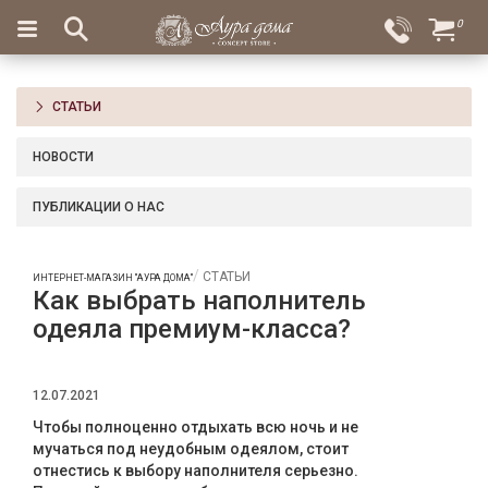
×
0
Вход
Избранное
Салоны
Доставка
Оплата
СТАТЬИ
Подарки
НОВОСТИ
Ароматы
для
ПУБЛИКАЦИИ О НАС
дома
Бар
СТАТЬИ
ИНТЕРНЕТ-МАГАЗИН "АУРА ДОМА"
и
Как выбрать наполнитель
хрусталь
одеяла премиум-класса?
Посуда
12.07.2021
Сервировка
Чтобы полноценно отдыхать всю ночь и не
Столовые
мучаться под неудобным одеялом, стоит
приборы
отнестись к выбору наполнителя серьезно.