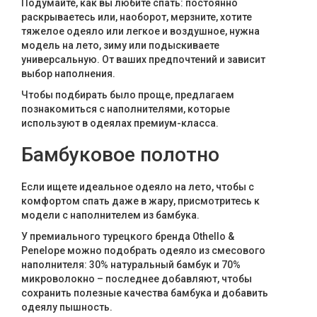
Подумайте, как вы любите спать: постоянно
Текстиль
раскрываетесь или, наоборот, мерзните, хотите
тяжелое одеяло или легкое и воздушное, нужна
Фарфор
модель на лето, зиму или подыскиваете
универсальную. От ваших предпочтений и зависит
Декор
выбор наполнения.
Чтобы подбирать было проще, предлагаем
Бренды
познакомиться с наполнителями, которые
используют в одеялах премиум-класса.
Бамбуковое полотно
Если ищете идеальное одеяло на лето, чтобы с
комфортом спать даже в жару, присмотритесь к
модели с наполнителем из бамбука.
У премиального турецкого бренда Othello &
Penelope можно подобрать одеяло из смесового
наполнителя: 30% натуральный бамбук и 70%
микроволокно – последнее добавляют, чтобы
сохранить полезные качества бамбука и добавить
одеялу пышность.