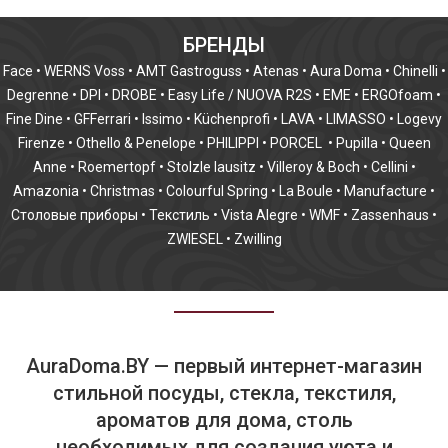
БРЕНДЫ
Face
•
WERNS Voss
•
AMT Gastroguss
•
Atenas
•
Aura Doma
•
Chinelli
•
Degrenne
•
DPI
•
DROBE
•
Easy Life / NUOVA R2S
•
EME
•
ERGOfoam
•
Fine Dine
•
GFFerrari
•
Issimo
•
Küchenprofi
•
LAVA
•
LIMASSO
•
Logevy
Firenze
•
Othello & Penelope
•
PHILIPPI
•
PORCEL
•
Pupilla
•
Queen
Anne
•
Roemertopf
•
Stolzle lausitz
•
Villeroy & Boch
•
Cellini
•
Amazonia
•
Christmas
•
Colourful Spring
•
La Boule
•
Manufacture
•
Столовые приборы
•
Текстиль
•
Vista Alegre
•
WMF
•
Zassenhaus
•
ZWIESEL
•
Zwilling
AuraDoma.BY — первый интернет-магазин
стильной посуды, стекла, текстиля,
ароматов для дома, столь
необходимых для создания уюта и