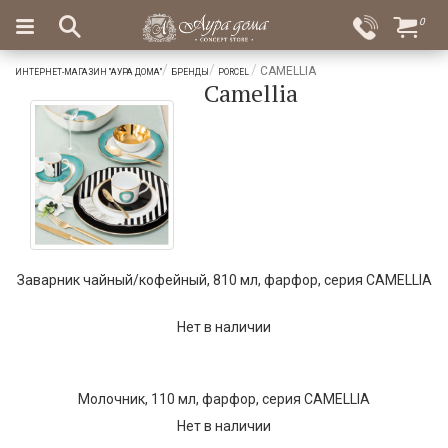
×
0
Вход
Избранное
CAMELLIA
ИНТЕРНЕТ-МАГАЗИН "АУРА ДОМА"
БРЕНДЫ
PORCEL
Camellia
Салоны
Доставка
Оплата
Подарки
Ароматы
для
дома
Бар
и
Заварник чайный/кофейный, 810 мл, фарфор, серия CAMELLIA
хрусталь
Посуда
Нет в наличии
Сервировка
Молочник, 110 мл, фарфор, серия CAMELLIA
Столовые
Нет в наличии
приборы