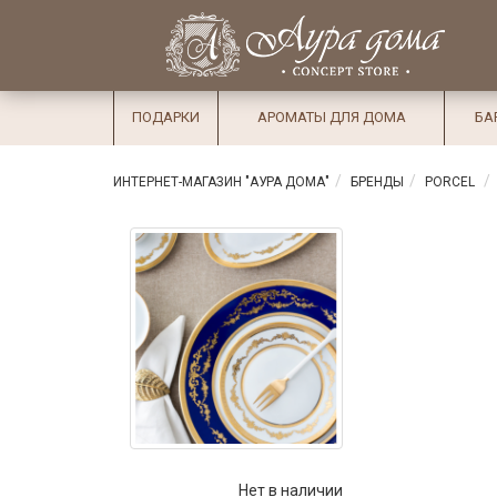
×
Вход
Избранное
Салоны
Доставка
Оплата
ПОДАРКИ
АРОМАТЫ ДЛЯ ДОМА
БА
Подарки
Ароматы
ИНТЕРНЕТ-МАГАЗИН "АУРА ДОМА"
БРЕНДЫ
PORCEL
для дома
Бар и
хрусталь
Посуда
Сервировка
Столовые
приборы
Текстиль
Нет в наличии