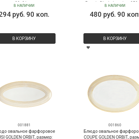
30х21 см
Peonia Black Jasmine, 250
В НАЛИЧИИ
В НАЛИЧИИ
("Пион-Черный жасмин"), 
294 руб. 90 коп.
480 руб. 90 коп
Vranjes
В КОРЗИНУ
В КОРЗИНУ
001881
001860
юдо овальное фарфоровое
Блюдо овальное фарфоро
SI GOLDEN ORBIT, размер:
COUPE GOLDEN ORBIT, раз