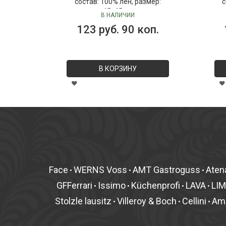
состав: 100% лён, размер:
с
45х45 см
В НАЛИЧИИ
123 руб. 90 коп.
В КОРЗИНУ
Face
WERNS Voss
AMT Gastroguss
Aten
•
•
•
GFFerrari
Issimo
Küchenprofi
LAVA
LI
•
•
•
•
Stolzle lausitz
Villeroy & Boch
Cellini
Am
•
•
•