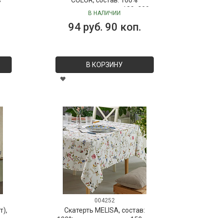
полиэстер, размер: 180х200
В НАЛИЧИИ
см
94 руб. 90 коп.
В КОРЗИНУ
004252
т),
Скатерть MELISA, состав: