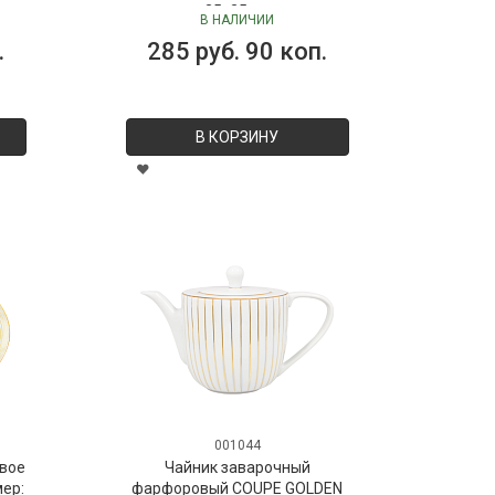
 мл
35х25 см
В НАЛИЧИИ
Dr.
.
285 руб. 90 коп.
В КОРЗИНУ
001044
вое
Чайник заварочный
мер:
фарфоровый COUPE GOLDEN