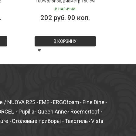
р:
100% хлопок, диаметр 150 см
В НАЛИЧИИ
.
202 руб. 90 коп.
В КОРЗИНУ
fe / NUOVA R2S
EME
ERGOfoam
Fine Dine
•
•
•
•
ORCEL
Pupilla
Queen Anne
Roemertopf
•
•
•
•
ture
Столовые приборы
Текстиль
Vista
•
•
•