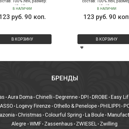
остав: 100% лён, размер:
состав: 100% лён, разме
45х45 см
45х45 см
В НАЛИЧИИ
В НАЛИЧИИ
123 руб. 90 коп.
123 руб. 90 коп
В КОРЗИНУ
В КОРЗИНУ
БРЕНДЫ
as
Aura Doma
Chinelli
Degrenne
DPI
DROBE
Easy Li
•
•
•
•
•
•
MASSO
Logevy Firenze
Othello & Penelope
PHILIPPI
P
•
•
•
•
azonia
Christmas
Colourful Spring
La Boule
Manufac
•
•
•
•
Alegre
WMF
Zassenhaus
ZWIESEL
Zwilling
•
•
•
•